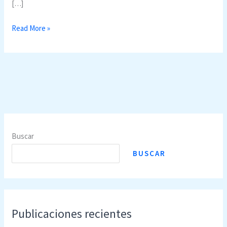
[…]
Homologación
Read More »
de
Título
en
Medicina
en
Alemania
Buscar
BUSCAR
Publicaciones recientes