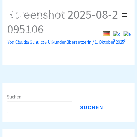
Zum
Screenshot 2025-08-27
Inhalt
MAI
springen
095106
MEN
+49 (0) 15783515593
|
info@claudiaschultze.de
Von
Claudia Schultze Urkundenübersetzerin
/
1. Oktober 2025
Suchen
SUCHEN