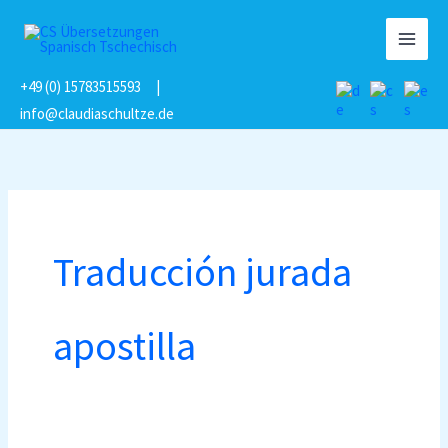
Zum
Inhalt
MAI
springen
+49 (0) 15783515593
|
MEN
info@claudiaschultze.de
Traducción jurada
apostilla