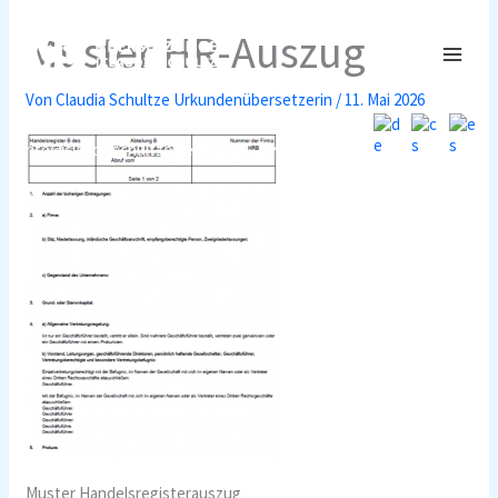
Zum
Muster HR-Auszug
Inhalt
MAI
springen
Von
Claudia Schultze Urkundenübersetzerin
/
11. Mai 2026
MEN
+49 (0) 15783515593
|
info@claudiaschultze.de
Muster Handelsregisterauszug