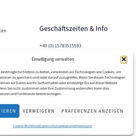
Geschäftszeiten & Info
ten
+49 (0) 15783515593
info@claudiaschultze.de
Einwilligung verwalten
Mo-Fr 9-16Uhr
bestmögliche Erlebnis zu bieten, verwenden wir Technologien wie Cookies, um
tionen zu speichern und/oder darauf zuzugreifen. Wenn Sie diesen Technologien
nnen wir Daten wie Ihr Surfverhalten oder eindeutige IDs auf dieser Website
Wenn Sie nicht zustimmen oder Ihre Zustimmung widerrufen, kann dies
atures und Funktionen beeinträchtigen.
TIEREN
VERWEIGERN
PRÄFERENZEN ANZEIGEN
Cookie-Richtlinie
Datenschutzerklärung
Impressum