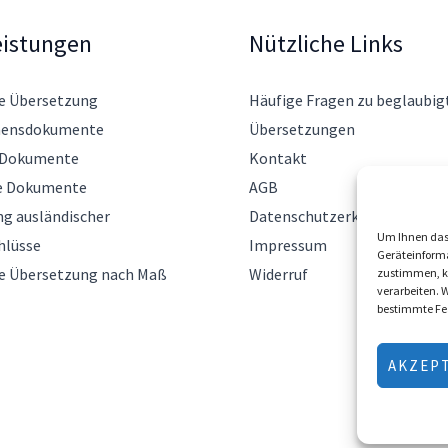
eistungen
Nützliche Links
e Übersetzung
Häufige Fragen zu beglaubig
ensdokumente
Übersetzungen
 Dokumente
Kontakt
e Dokumente
AGB
g ausländischer
Datenschutzerklärung
Um Ihnen das 
hlüsse
Impressum
Geräteinforma
e Übersetzung nach Maß
Widerruf
zustimmen, kö
verarbeiten. 
bestimmte Fe
AKZEP