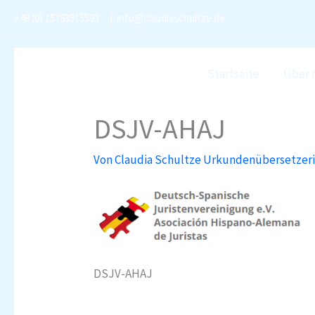
Zum
+49 (0) 15783515593
|
info@claudiaschultze.de
Inhalt
springen
Startseite
Über 
DSJV-AHAJ
Von
Claudia Schultze Urkundenübersetzer
DSJV-AHAJ